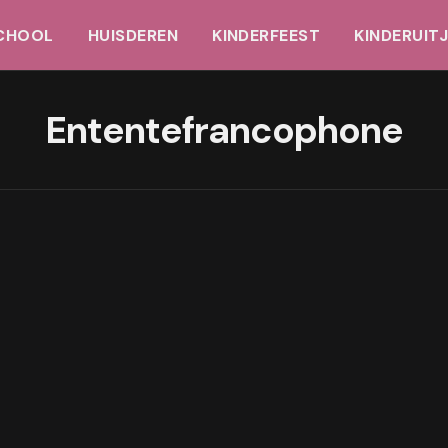
CHOOL
HUISDEREN
KINDERFEEST
KINDERUIT
poster_hd_games-
Ententefrancophone
3
GEEN REACTIES
1 MIN READ