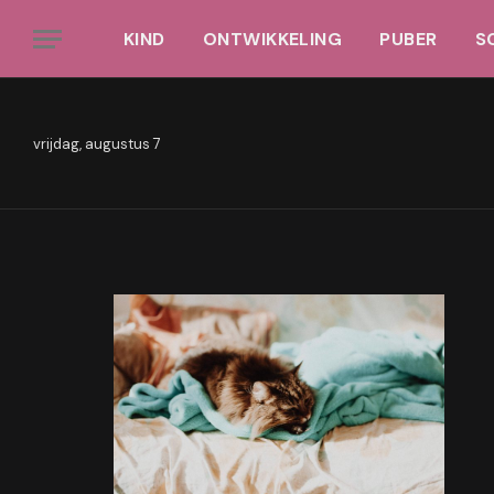
KIND
ONTWIKKELING
PUBER
S
cool_omen_valorant_
2560×1440
vrijdag, augustus 7
BY
CHRIS
FEBRUARI 3, 2021
UPDATED:
FEBRUARI 5, 202