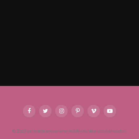
Facebook
Twitter
Instagram
Pinterest
Vimeo
YouTube
© 2023 ententefrancophone.nl Alle rechten voorbehouden.